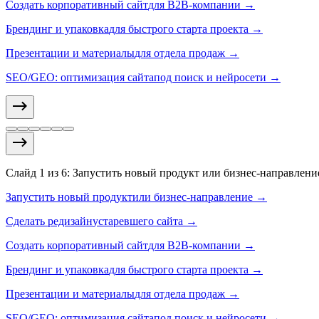
Создать корпоративный сайт
для B2B-компании →
Брендинг и упаковка
для быстрого старта проекта →
Презентации и материалы
для отдела продаж →
SEO/GEO: оптимизация сайта
под поиск и нейросети →
Слайд
1
из
6
:
Запустить новый продукт или бизнес-направлен
Запустить новый продукт
или бизнес-направление →
Сделать редизайн
устаревшего сайта →
Создать корпоративный сайт
для B2B-компании →
Брендинг и упаковка
для быстрого старта проекта →
Презентации и материалы
для отдела продаж →
SEO/GEO: оптимизация сайта
под поиск и нейросети →